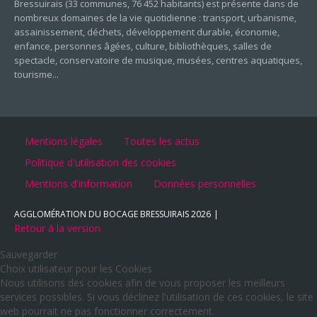
Bressuirais (33 communes, 76 452 habitants) est présente dans de
nombreux domaines de la vie quotidienne : transport, urbanisme,
assainissement, déchets, développement durable, économie,
enfance, personnes âgées, culture, bibliothèques, salles de
spectacle, conservatoire de musique, musées, centres aquatiques,
tourisme...
Mentions légales
Toutes les actus
Politique d'utilisation des cookies
Mentions d'information
Données personnelles
AGGLOMÉRATION DU BOCAGE BRESSUIRAIS
2026
Retour à la version
Sauvegarder
Choix utilisateur pour les Cookies
Nous utilisons des cookies afin de vous proposer les meilleurs
services possibles. Si vous déclinez l'utilisation de ces cookies, le site
web pourrait ne pas fonctionner correctement.