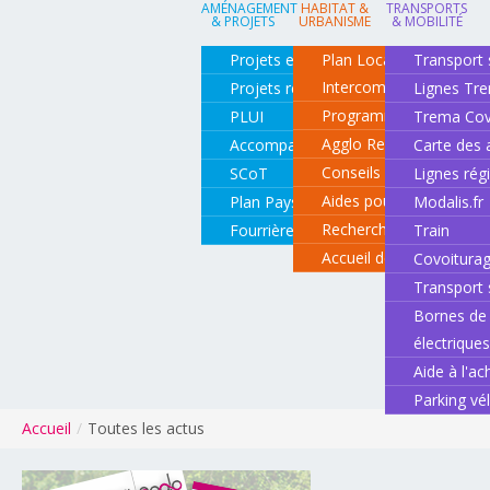
AMÉNAGEMENT
HABITAT &
TRANSPORTS
& PROJETS
URBANISME
& MOBILITÉ
Projets en cours
Plan Local d'Urbanisme
Transport 
Intercommunal
Projets réalisés
Lignes Tr
Programme local de l'ha
PLUI
Trema Cov
Agglo Renov
Accompagnement de projets
Carte des 
Conseils pour rénover o
SCoT
Lignes rég
Aides pour rénover so
Plan Paysage
Modalis.fr
Recherche d'un logemen
Fourrière animale
Train
Accueil des gens du vo
Covoitura
Transport 
Bornes de 
électrique
Aide à l'ac
Parking vé
Accueil
/
Toutes les actus