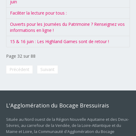
juin
Faciliter la lecture pour tous :
Ouverts pour les Journées du Patrimoine ? Renseignez vos
informations en ligne !
15 & 16 juin : Les Highland Games sont de retour !
Page 32 sur 88
Précédent
Suivant
L'Agglomération
du
Bocage
Bressuirais
Située au Nord ouest de la Région Nouvelle Aquitaine et des Deux-
Sèvres, au carrefour de la Vendée, de la Loire-Atlantique et du
Maine et Loire, la Communauté d'Agglomération du Bocage