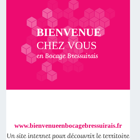
BIENVENUE
CHEZ VOUS
en Bocage Bressuirais
www.bienvenueenbocagebressuirais.fr
Un site internet pour découvrir le territoire