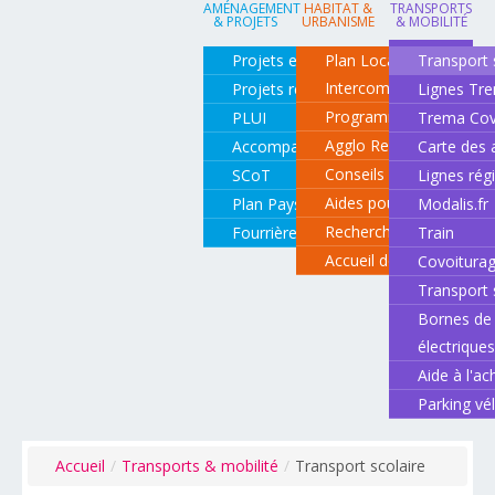
AMÉNAGEMENT
HABITAT &
TRANSPORTS
& PROJETS
URBANISME
& MOBILITÉ
Projets en cours
Plan Local d'Urbanisme
Transport 
Intercommunal
Projets réalisés
Lignes Tr
Programme local de l'ha
PLUI
Trema Cov
Agglo Renov
Accompagnement de projets
Carte des 
Conseils pour rénover o
SCoT
Lignes rég
Aides pour rénover so
Plan Paysage
Modalis.fr
Recherche d'un logemen
Fourrière animale
Train
Accueil des gens du vo
Covoitura
Transport 
Bornes de 
électrique
Aide à l'ac
Parking vé
Accueil
/
Transports & mobilité
/
Transport scolaire