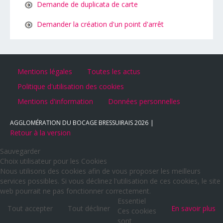
Demande de duplicata de carte
Demander la création d'un point d'arrêt
Mentions légales
Toutes les actus
Politique d'utilisation des cookies
Mentions d'information
Données personnelles
AGGLOMÉRATION DU BOCAGE BRESSUIRAIS
2026
Retour à la version
Sauvegarder
Choix utilisateur pour les Cookies
Nous utilisons des cookies afin de vous proposer les meilleurs
services possibles. Si vous déclinez l'utilisation de ces cookies, le site
web pourrait ne pas fonctionner correctement.
Essentiel
Tout accepter
Tout décliner
En savoir plus
Ces cookies
sont