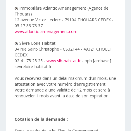
Immobilière Atlantic Aménagement (Agence de
Thouars)
12 avenue Victor Leclerc - 79104 THOUARS CEDEX -
05 17 83 78 37
www.atlantic-amenagement.com
Sèvre Loire Habitat
34 rue Saint-Christophe - CS32144 - 49321 CHOLET
CEDEX
02 41 75 25 25 -
www.slh-habitat.fr
- oph [arobase]
sevreloire-habitat.fr
Vous recevrez dans un délai maximum d’un mois, une
attestation avec votre numéro d’enregistrement.
Votre demande a une validité de 12 mois et sera à
renouveler 1 mois avant la date de son expiration.
Cotation de la demande :
Dans le cadre de la loi Elan, la Communauté