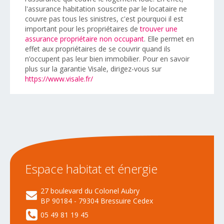
l'assurance habitation souscrite par le locataire ne
couvre pas tous les sinistres, c'est pourquoi il est
important pour les propriétaires de
trouver une
assurance propriétaire non occupant
. Elle permet en
effet aux propriétaires de se couvrir quand ils
n’occupent pas leur bien immobilier. Pour en savoir
plus sur la garantie Visale, dirigez-vous sur
https://www.visale.fr/
Espace
habitat
et
énergie
27 boulevard du Colonel Aubry
BP 90184 - 79304 Bressuire Cedex
05 49 81 19 45