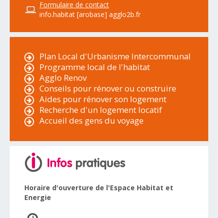
Formulaire de contact
info.habitat [arobase] agglo2b.fr
Plan Local d'Urbanisme Intercommunal
Programme local de l'habitat
Agglo Renov
Conseils pour rénover ou construire
Aides pour rénover son logement
Recherche d'un logement locatif
Accueil des gens du voyage
Horaire d'ouverture de l'Espace Habitat et
Energie