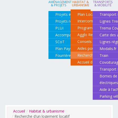
AMÉNAGEMENT
HABITAT &
TRANSPORTS
& PROJETS
URBANISME
& MOBILITÉ
Projets en cours
Plan Local d'Urbanisme
Transport 
Intercommunal
Projets réalisés
Lignes Tr
Programme local de l'ha
PLUI
Trema Cov
Agglo Renov
Accompagnement de projets
Carte des 
Conseils pour rénover o
SCoT
Lignes rég
Aides pour rénover so
Plan Paysage
Modalis.fr
Recherche d'un logemen
Fourrière animale
Train
Accueil des gens du vo
Covoitura
Transport 
Bornes de 
électrique
Aide à l'ac
Parking vé
Accueil
/
Habitat & urbanisme
/
Recherche d'un logement locatif