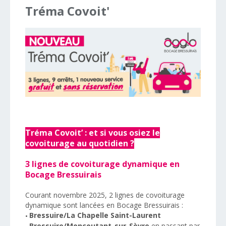
Tréma
Covoit'
Tréma Covoit’ : et si vous osiez le
covoiturage au quotidien ?
3 lignes de covoiturage dynamique en
Bocage Bressuirais
Courant novembre 2025, 2 lignes de covoiturage
dynamique sont lancées en Bocage Bressuirais :
Bressuire/La Chapelle Saint-Laurent
•
Bressuire/Moncoutant-sur-Sèvre
en passant par