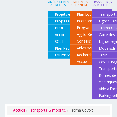
AMÉNAGEMENT
HABITAT &
TRANSPORTS
& PROJETS
URBANISME
& MOBILITÉ
Projets en cours
Plan Local d'Urbanisme
Transport 
Intercommunal
Projets réalisés
Lignes Tr
Programme local de l'ha
PLUI
Trema Cov
Agglo Renov
Accompagnement de projets
Carte des 
Conseils pour rénover o
SCoT
Lignes rég
Aides pour rénover so
Plan Paysage
Modalis.fr
Recherche d'un logemen
Fourrière animale
Train
Accueil des gens du vo
Covoitura
Transport 
Bornes de 
électrique
Aide à l'ac
Parking vé
Accueil
/
Transports & mobilité
/
Trema Covoit'