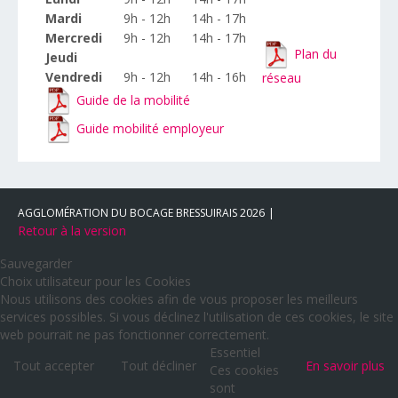
Mardi
9h - 12h
14h - 17h
Mercredi
9h - 12h
14h - 17h
Plan du
Jeudi
Vendredi
9h - 12h
14h - 16h
réseau
Guide de la mobilité
Guide mobilité employeur
AGGLOMÉRATION DU BOCAGE BRESSUIRAIS
2026
Retour à la version
Sauvegarder
Choix utilisateur pour les Cookies
Nous utilisons des cookies afin de vous proposer les meilleurs
services possibles. Si vous déclinez l'utilisation de ces cookies, le site
web pourrait ne pas fonctionner correctement.
Essentiel
Tout accepter
Tout décliner
En savoir plus
Ces cookies
sont