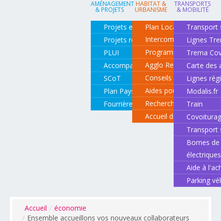
AMÉNAGEMENT
HABITAT &
TRANSPORTS
& PROJETS
URBANISME
& MOBILITÉ
Projets en cours
Plan Local d'Urbanisme
Transport 
Intercommunal
Projets réalisés
Lignes Tr
Programme local de l'ha
PLUI
Trema Cov
Agglo Renov
Accompagnement de projets
Carte des 
Conseils pour rénover o
SCoT
Lignes rég
Aides pour rénover so
Plan Paysage
Modalis.fr
Recherche d'un logemen
Fourrière animale
Train
Accueil des gens du vo
Covoitura
Transport 
Bornes de 
électrique
Aide à l'ac
Parking vé
Accueil
/
économie
/
Ensemble accueillons vos nouveaux collaborateurs