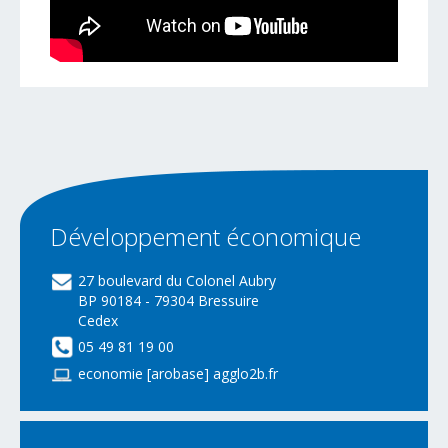
Développement
économique
27 boulevard du Colonel Aubry
BP 90184 - 79304 Bressuire
Cedex
05 49 81 19 00
economie [arobase] agglo2b.fr