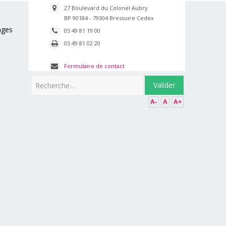
27 Boulevard du Colonel Aubry
BP 90184 - 79304 Bressuire Cedex
ages
05 49 81 19 00
05 49 81 02 20
Formulaire de contact
Rechercher
Valider
A-
A
A+