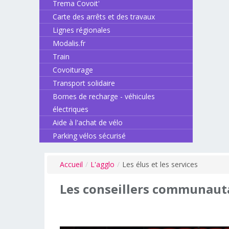
Trema Covoit'
Carte des arrêts et des travaux
Lignes régionales
Modalis.fr
Train
Covoiturage
Transport solidaire
Bornes de recharge - véhicules
électriques
Aide à l'achat de vélo
Parking vélos sécurisé
Accueil
/
L'agglo
/
Les élus et les services
Les
conseillers
communauta