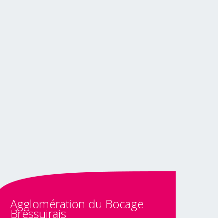
Agglomération
du
Bocage
Bressuirais