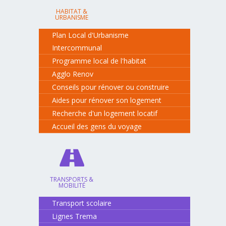
HABITAT &
URBANISME
Plan Local d'Urbanisme
Intercommunal
Programme local de l'habitat
Agglo Renov
Conseils pour rénover ou construire
Aides pour rénover son logement
Recherche d'un logement locatif
Accueil des gens du voyage
TRANSPORTS &
MOBILITÉ
Transport scolaire
Lignes Trema