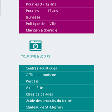
Pour les 3 - 12 ans
Pour les 11 - 17 ans
Jeunesse
Politique de la Ville
Maintien à domicile
TOURISME & LOISIRS
Centres aquatiques
Office de tourisme
Pescalis
Val de Scie
Idées de balades
Guide des produits du terroir
Château de St-Mesmin