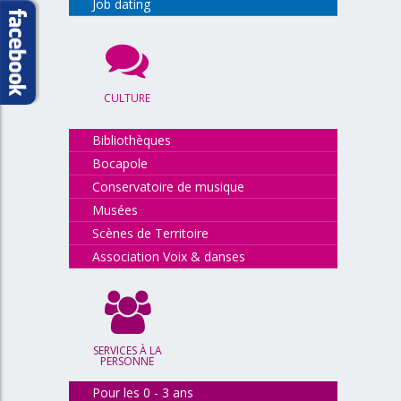
Job dating
CULTURE
Bibliothèques
Bocapole
Conservatoire de musique
Musées
Scènes de Territoire
Association Voix & danses
SERVICES À LA
PERSONNE
Pour les 0 - 3 ans