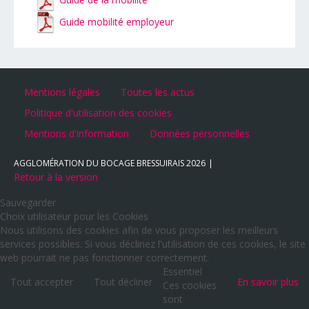
Guide mobilité employeur
Mentions légales
Toutes les actus
Politique d'utilisation des cookies
Mentions d'information
Données personnelles
AGGLOMÉRATION DU BOCAGE BRESSUIRAIS
2026
Retour à la version
Sauvegarder
Choix utilisateur pour les Cookies
Nous utilisons des cookies afin de vous proposer les meilleurs
services possibles. Si vous déclinez l'utilisation de ces cookies, le site
web pourrait ne pas fonctionner correctement.
Essentiel
Tout accepter
Tout décliner
En savoir plus
Ces cookies
sont