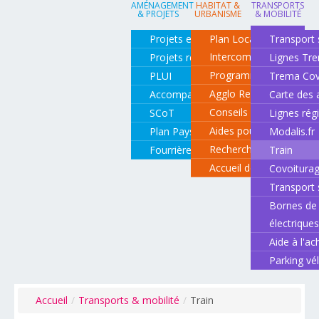
AMÉNAGEMENT
HABITAT &
TRANSPORTS
& PROJETS
URBANISME
& MOBILITÉ
Projets en cours
Plan Local d'Urbanisme
Transport 
Intercommunal
Projets réalisés
Lignes Tr
Programme local de l'ha
PLUI
Trema Cov
Agglo Renov
Accompagnement de projets
Carte des 
Conseils pour rénover o
SCoT
Lignes rég
Aides pour rénover so
Plan Paysage
Modalis.fr
Recherche d'un logemen
Fourrière animale
Train
Accueil des gens du vo
Covoitura
Transport 
Bornes de 
électrique
Aide à l'ac
Parking vé
Accueil
/
Transports & mobilité
/
Train