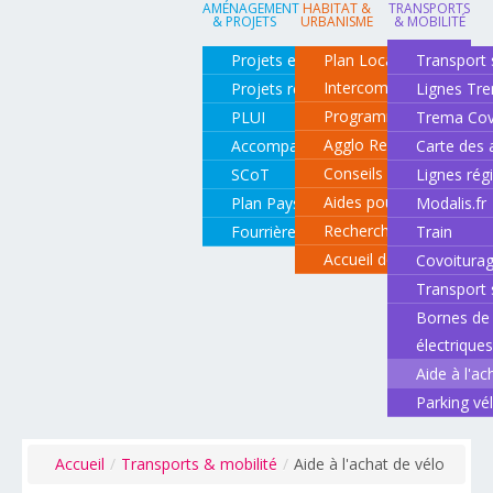
AMÉNAGEMENT
HABITAT &
TRANSPORTS
& PROJETS
URBANISME
& MOBILITÉ
Projets en cours
Plan Local d'Urbanisme
Transport 
Intercommunal
Projets réalisés
Lignes Tr
Programme local de l'ha
PLUI
Trema Cov
Agglo Renov
Accompagnement de projets
Carte des 
Conseils pour rénover o
SCoT
Lignes rég
Aides pour rénover so
Plan Paysage
Modalis.fr
Recherche d'un logemen
Fourrière animale
Train
Accueil des gens du vo
Covoitura
Transport 
Bornes de 
électrique
Aide à l'ac
Parking vé
Accueil
/
Transports & mobilité
/
Aide à l'achat de vélo