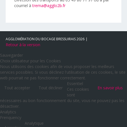
courriel à
trema@agglo2b.fr
AGGLOMÉRATION DU BOCAGE BRESSUIRAIS
2026
Retour à la version
Sauvegarder
Choix utilisateur pour les Cookies
Nous utilisons des cookies afin de vous proposer les meilleurs
services possibles. Si vous déclinez l'utilisation de ces cookies, le site
web pourrait ne pas fonctionner correctement.
Essentiel
Tout accepter
Tout décliner
En savoir plus
Ces cookies
sont
nécessaires au bon fonctionnement du site, vous ne pouvez pas les
désactiver.
Analytics
Frenquency
Analytique