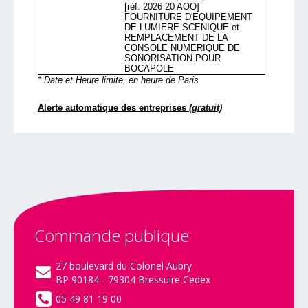
Commande
publique
27 boulevard du Colonel Aubry
BP 90184 - 79304 Bressuire Cedex
05 49 81 19 00