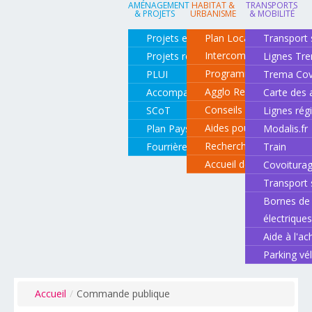
AMÉNAGEMENT
HABITAT &
TRANSPORTS
& PROJETS
URBANISME
& MOBILITÉ
Projets en cours
Plan Local d'Urbanisme
Transport 
Intercommunal
Projets réalisés
Lignes Tr
Programme local de l'ha
PLUI
Trema Cov
Agglo Renov
Accompagnement de projets
Carte des 
Conseils pour rénover o
SCoT
Lignes rég
Aides pour rénover so
Plan Paysage
Modalis.fr
Recherche d'un logemen
Fourrière animale
Train
Accueil des gens du vo
Covoitura
Transport 
Bornes de 
électrique
Aide à l'ac
Parking vé
Accueil
/
Commande publique