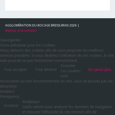
AGGLOMÉRATION DU BOCAGE BRESSUIRAIS
2026
Retour à la version
Sauvegarder
Choix utilisateur pour les Cookies
Nous utilisons des cookies afin de vous proposer les meilleurs
services possibles. Si vous déclinez l'utilisation de ces cookies, le site
web pourrait ne pas fonctionner correctement.
Essentiel
Tout accepter
Tout décliner
En savoir plus
Ces cookies
sont
nécessaires au bon fonctionnement du site, vous ne pouvez pas les
désactiver.
Analytics
Frenquency
Analytique
Accepter
Outils utilisés pour analyser les données de navigation
et mesurer l'efficacité du site internet afin de