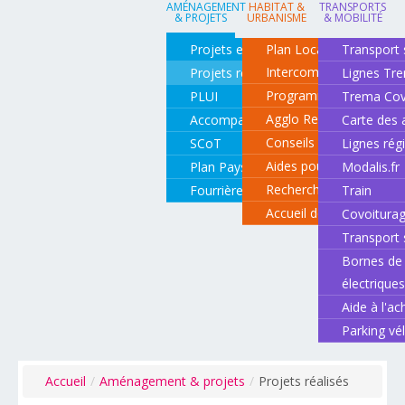
AMÉNAGEMENT
HABITAT &
TRANSPORTS
& PROJETS
URBANISME
& MOBILITÉ
Projets en cours
Plan Local d'Urbanisme
Transport 
Intercommunal
Projets réalisés
Lignes Tr
Programme local de l'ha
PLUI
Trema Cov
Agglo Renov
Accompagnement de projets
Carte des 
Conseils pour rénover o
SCoT
Lignes rég
Aides pour rénover so
Plan Paysage
Modalis.fr
Recherche d'un logemen
Fourrière animale
Train
Accueil des gens du vo
Covoitura
Transport 
Bornes de 
électrique
Aide à l'ac
Parking vé
Accueil
/
Aménagement & projets
/
Projets réalisés