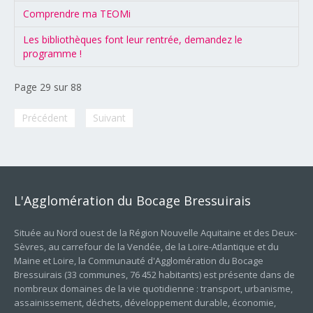
Comprendre ma TEOMi
Les bibliothèques font leur rentrée, demandez le
programme !
Page 29 sur 88
Précédent
Suivant
L'Agglomération
du
Bocage
Bressuirais
Située au Nord ouest de la Région Nouvelle Aquitaine et des Deux-
Sèvres, au carrefour de la Vendée, de la Loire-Atlantique et du
Maine et Loire, la Communauté d'Agglomération du Bocage
Bressuirais (33 communes, 76 452 habitants) est présente dans de
nombreux domaines de la vie quotidienne : transport, urbanisme,
assainissement, déchets, développement durable, économie,