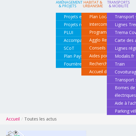
AMÉNAGEMENT
HABITAT &
TRANSPORTS
& PROJETS
URBANISME
& MOBILITÉ
Projets en cours
Plan Local d'Urbanisme
Transport 
Intercommunal
Projets réalisés
Lignes Tr
Programme local de l'ha
PLUI
Trema Cov
Agglo Renov
Accompagnement de projets
Carte des 
Conseils pour rénover o
SCoT
Lignes rég
Aides pour rénover so
Plan Paysage
Modalis.fr
Recherche d'un logemen
Fourrière animale
Train
Accueil des gens du vo
Covoitura
Transport 
Bornes de 
électrique
Aide à l'ac
Parking vé
Accueil
/
Toutes les actus