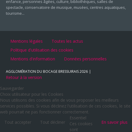
enfance, personnes âgées, culture, bibliothèques, salles de
spectacle, conservatoire de musique, musées, centres aquatiques,
tourisme...
Mentions légales
Toutes les actus
Politique d'utilisation des cookies
Mentions d'information
Données personnelles
AGGLOMÉRATION DU BOCAGE BRESSUIRAIS
2026
Retour à la version
Sauvegarder
Choix utilisateur pour les Cookies
Nous utilisons des cookies afin de vous proposer les meilleurs
services possibles. Si vous déclinez l'utilisation de ces cookies, le site
web pourrait ne pas fonctionner correctement.
Essentiel
Tout accepter
Tout décliner
En savoir plus
Ces cookies
sont