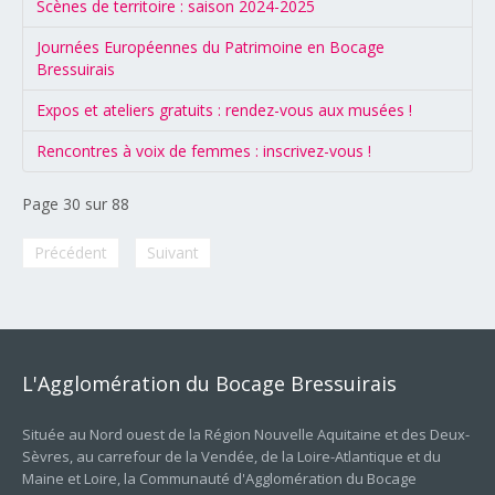
Scènes de territoire : saison 2024-2025
Journées Européennes du Patrimoine en Bocage
Bressuirais
Expos et ateliers gratuits : rendez-vous aux musées !
Rencontres à voix de femmes : inscrivez-vous !
Page 30 sur 88
Précédent
Suivant
L'Agglomération
du
Bocage
Bressuirais
Située au Nord ouest de la Région Nouvelle Aquitaine et des Deux-
Sèvres, au carrefour de la Vendée, de la Loire-Atlantique et du
Maine et Loire, la Communauté d'Agglomération du Bocage