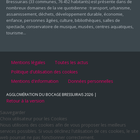
Bressuirais (33 communes, 76 452 habitants) est présente dans de
nombreux domaines de la vie quotidienne : transport, urbanisme,
assainissement, déchets, développement durable, économie,
enfance, personnes âgées, culture, bibliothèques, salles de
spectacle, conservatoire de musique, musées, centres aquatiques,
tourisme...
Mentions légales
Toutes les actus
Politique d'utilisation des cookies
Mentions d'information
Données personnelles
AGGLOMÉRATION DU BOCAGE BRESSUIRAIS
2026
Retour à la version
Sauvegarder
Choix utilisateur pour les Cookies
Nous utilisons des cookies afin de vous proposer les meilleurs
services possibles. Si vous déclinez l'utilisation de ces cookies, le site
web pourrait ne pas fonctionner correctement.