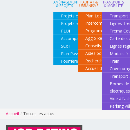
AMÉNAGEMENT
HABITAT &
TRANSPORTS
& PROJETS
URBANISME
& MOBILITÉ
Projets en cours
Plan Local d'Urbanisme
Transport 
Intercommunal
Projets réalisés
Lignes Tr
Programme local de l'ha
PLUI
Trema Cov
Agglo Renov
Accompagnement de projets
Carte des 
Conseils pour rénover o
SCoT
Lignes rég
Aides pour rénover so
Plan Paysage
Modalis.fr
Recherche d'un logemen
Fourrière animale
Train
Accueil des gens du vo
Covoitura
Transport 
Bornes de 
électrique
Aide à l'ac
Parking vé
Accueil
/
Toutes les actus