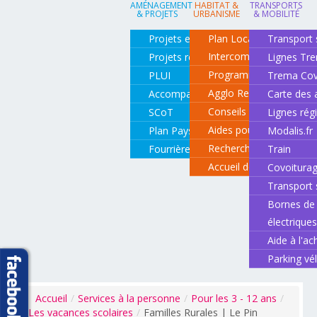
AMÉNAGEMENT
HABITAT &
TRANSPORTS
& PROJETS
URBANISME
& MOBILITÉ
Projets en cours
Plan Local d'Urbanisme
Transport 
Intercommunal
Projets réalisés
Lignes Tr
Programme local de l'ha
PLUI
Trema Cov
Agglo Renov
Accompagnement de projets
Carte des 
Conseils pour rénover o
SCoT
Lignes rég
Aides pour rénover so
Plan Paysage
Modalis.fr
Recherche d'un logemen
Fourrière animale
Train
Accueil des gens du vo
Covoitura
Transport 
Bornes de 
électrique
Aide à l'ac
Parking vé
Accueil
/
Services à la personne
/
Pour les 3 - 12 ans
/
Les vacances scolaires
/
Familles Rurales | Le Pin