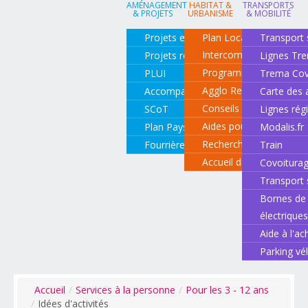
AMÉNAGEMENT
HABITAT &
TRANSPORTS
& PROJETS
URBANISME
& MOBILITÉ
Projets en cours
Plan Local d'Urbanisme
Transport 
Intercommunal
Projets réalisés
Lignes Tr
Programme local de l'ha
PLUI
Trema Cov
Agglo Renov
Accompagnement de projets
Carte des 
Conseils pour rénover o
SCoT
Lignes rég
Aides pour rénover so
Plan Paysage
Modalis.fr
Recherche d'un logemen
Fourrière animale
Train
Accueil des gens du vo
Covoitura
Transport 
Bornes de 
électrique
Aide à l'ac
Parking vé
Accueil
/
Services à la personne
/
Pour les 3 - 12 ans
/
Idées d'activités