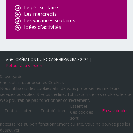
Le périscolaire
Les mercredis
Les vacances scolaires
Idées d'activités
AGGLOMÉRATION DU BOCAGE BRESSUIRAIS
2026
Retour à la version
Sauvegarder
Choix utilisateur pour les Cookies
Nous utilisons des cookies afin de vous proposer les meilleurs
services possibles. Si vous déclinez l'utilisation de ces cookies, le site
web pourrait ne pas fonctionner correctement.
Essentiel
Tout accepter
Tout décliner
En savoir plus
Ces cookies
sont
nécessaires au bon fonctionnement du site, vous ne pouvez pas les
désactiver.