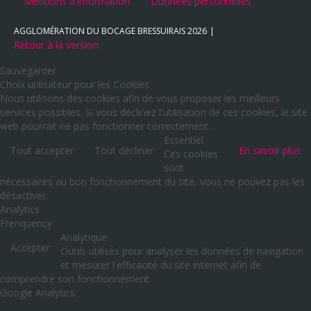
Mentions d'information
Données personnelles
AGGLOMÉRATION DU BOCAGE BRESSUIRAIS
2026
Retour à la version
Sauvegarder
Choix utilisateur pour les Cookies
Nous utilisons des cookies afin de vous proposer les meilleurs
services possibles. Si vous déclinez l'utilisation de ces cookies, le site
web pourrait ne pas fonctionner correctement.
Essentiel
Tout accepter
Tout décliner
En savoir plus
Ces cookies
sont
nécessaires au bon fonctionnement du site, vous ne pouvez pas les
désactiver.
Analytics
Frenquency
Analytique
Accepter
Outils utilisés pour analyser les données de navigation
et mesurer l'efficacité du site internet afin de
comprendre son fonctionnement.
Google Analytics