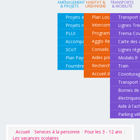
AMÉNAGEMENT
HABITAT &
TRANSPORTS
& PROJETS
URBANISME
& MOBILITÉ
Projets en cours
Plan Local d'Urbanisme
Transport 
Intercommunal
Projets réalisés
Lignes Tr
Programme local de l'ha
PLUI
Trema Cov
Agglo Renov
Accompagnement de projets
Carte des 
Conseils pour rénover o
SCoT
Lignes rég
Aides pour rénover so
Plan Paysage
Modalis.fr
Recherche d'un logemen
Fourrière animale
Train
Accueil des gens du vo
Covoitura
Transport 
Bornes de 
électrique
Aide à l'ac
Parking vé
Accueil
/
Services à la personne
/
Pour les 3 - 12 ans
/
Les vacances scolaires