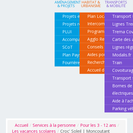
AMÉNAGEMENT
HABITAT &
TRANSPORTS
& PROJETS
URBANISME
& MOBILITÉ
Projets en cours
Plan Local d'Urbanisme
Transport 
Intercommunal
Projets réalisés
Lignes Tr
Programme local de l'ha
PLUI
Trema Cov
Agglo Renov
Accompagnement de projets
Carte des 
Conseils pour rénover o
SCoT
Lignes rég
Aides pour rénover so
Plan Paysage
Modalis.fr
Recherche d'un logemen
Fourrière animale
Train
Accueil des gens du vo
Covoitura
Transport 
Bornes de 
électrique
Aide à l'ac
Parking vé
Accueil
/
Services à la personne
/
Pour les 3 - 12 ans
/
Les vacances scolaires
/
Croc' Soleil | Moncoutant