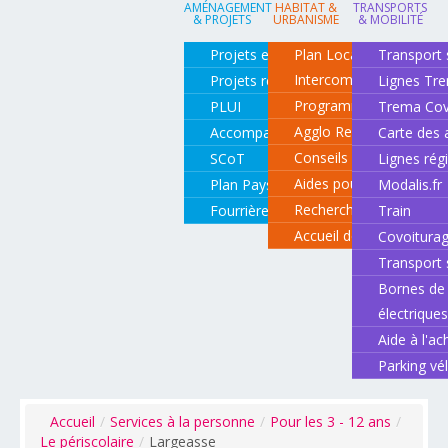
AMÉNAGEMENT
HABITAT &
TRANSPORTS
& PROJETS
URBANISME
& MOBILITÉ
Projets en cours
Plan Local d'Urbanisme
Transport 
Intercommunal
Projets réalisés
Lignes Tr
Programme local de l'ha
PLUI
Trema Cov
Agglo Renov
Accompagnement de projets
Carte des 
Conseils pour rénover o
SCoT
Lignes rég
Aides pour rénover so
Plan Paysage
Modalis.fr
Recherche d'un logemen
Fourrière animale
Train
Accueil des gens du vo
Covoitura
Transport 
Bornes de 
électrique
Aide à l'ac
Parking vé
Accueil
/
Services à la personne
/
Pour les 3 - 12 ans
/
Le périscolaire
/
Largeasse