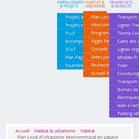
AMÉNAGEMENT
HABITAT &
TRANSPORTS
& PROJETS
URBANISME
& MOBILITÉ
Projets en cours
Plan Local d'Urbanisme
Transport 
Intercommunal
Projets réalisés
Lignes Tr
Programme local de l'ha
PLUI
Trema Cov
Agglo Renov
Accompagnement de projets
Carte des 
Conseils pour rénover o
SCoT
Lignes rég
Aides pour rénover so
Plan Paysage
Modalis.fr
Recherche d'un logemen
Fourrière animale
Train
Accueil des gens du vo
Covoitura
Transport 
Bornes de 
électrique
Aide à l'ac
Parking vé
Accueil
/
Habitat & urbanisme
/
Habitat
/
Plan Local d'Urbanisme Intercommunal en vigueur