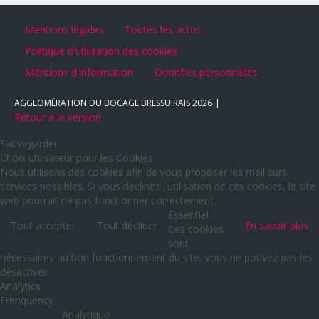
Mentions légales
Toutes les actus
Politique d'utilisation des cookies
Mentions d'information
Données personnelles
AGGLOMÉRATION DU BOCAGE BRESSUIRAIS
2026
Retour à la version
Sauvegarder
Choix utilisateur pour les Cookies
Nous utilisons des cookies afin de vous proposer les meilleurs
services possibles. Si vous déclinez l'utilisation de ces cookies, le site
web pourrait ne pas fonctionner correctement.
Essentiel
Tout accepter
Tout décliner
En savoir plus
Ces cookies
sont
nécessaires au bon fonctionnement du site, vous ne pouvez pas les
désactiver.
Analytics
Frenquency
Analytique