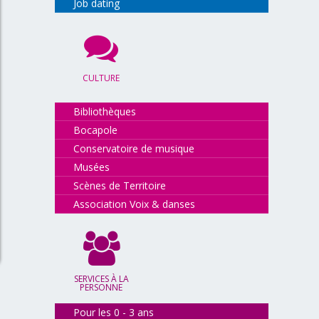
Job dating
CULTURE
Bibliothèques
Bocapole
Conservatoire de musique
Musées
Scènes de Territoire
Association Voix & danses
SERVICES À LA
PERSONNE
Pour les 0 - 3 ans