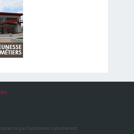
lles
 pourrait ne pas fonctionner correctement.