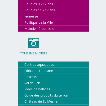
Pour les 3 - 12 ans
Pour les 11 - 17 ans
Jeunesse
Politique de la Ville
Maintien à domicile
TOURISME & LOISIRS
Centres aquatiques
Office de tourisme
Pescalis
Val de Scie
Idées de balades
Guide des produits du terroir
Château de St-Mesmin