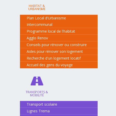
HABITAT &
URBANISME
Plan Local d'Urbanisme
Intercommunal
Programme local de l'habitat
Agglo Renov
Conseils pour rénover ou construire
Aides pour rénover son logement
Recherche d'un logement locatif
Accueil des gens du voyage
TRANSPORTS &
MOBILITÉ
Transport scolaire
Lignes Trema