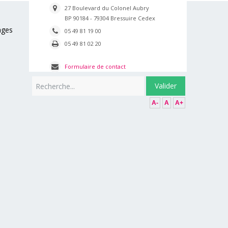
27 Boulevard du Colonel Aubry
BP 90184 - 79304 Bressuire Cedex
ages
05 49 81 19 00
05 49 81 02 20
Formulaire de contact
Rechercher
Valider
A-
A
A+