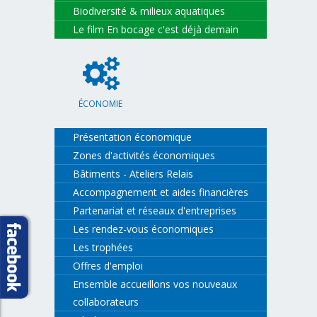
Biodiversité & milieux aquatiques
Le film En bocage c'est déjà demain
ÉCONOMIE
Présentation économique
Zones d'activités économiques
Bâtiments - Ateliers Relais
Accompagnement et aides financières
Partenariat et réseaux d'entreprises
Les rendez-vous économiques
Les trophées
Offres d'emploi
Ensemble accueillons vos nouveaux
collaborateurs