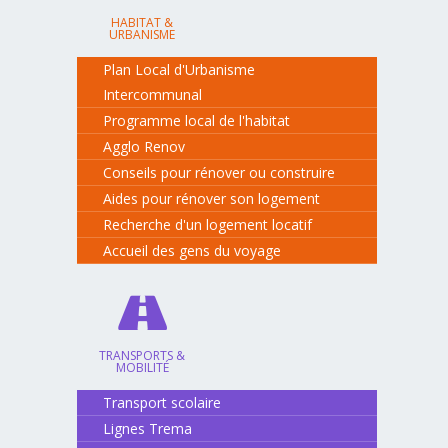
HABITAT &
URBANISME
Plan Local d'Urbanisme
Intercommunal
Programme local de l'habitat
Agglo Renov
Conseils pour rénover ou construire
Aides pour rénover son logement
Recherche d'un logement locatif
Accueil des gens du voyage
TRANSPORTS &
MOBILITÉ
Transport scolaire
Lignes Trema