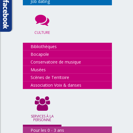
Job dating
CULTURE
Bibliothèques
Bocapole
Conservatoire de musique
Musées
Scènes de Territoire
Association Voix & danses
SERVICES À LA
PERSONNE
Pour les 0 - 3 ans