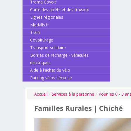
Trema Covoit'
Carte des arrêts et des travaux
Lignes régionales
Modalis.fr
Train
Covoiturage
Transport solidaire
Bornes de recharge - véhicules
électriques
Aide à l'achat de vélo
Parking vélos sécurisé
Accueil
/
Services à la personne
/
Pour les 0 - 3 an
Familles
Rurales
|
Chiché