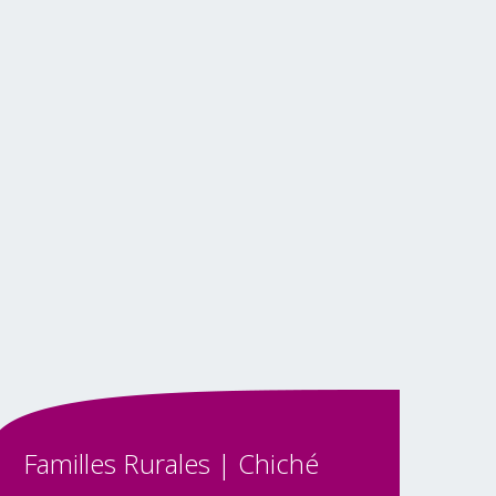
Familles
Rurales
|
Chiché