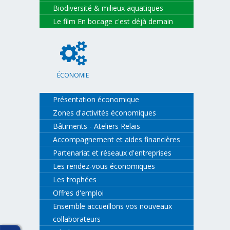
Biodiversité & milieux aquatiques
Le film En bocage c'est déjà demain
ÉCONOMIE
Présentation économique
Zones d'activités économiques
Bâtiments - Ateliers Relais
Accompagnement et aides financières
Partenariat et réseaux d'entreprises
Les rendez-vous économiques
Les trophées
Offres d'emploi
Ensemble accueillons vos nouveaux
collaborateurs