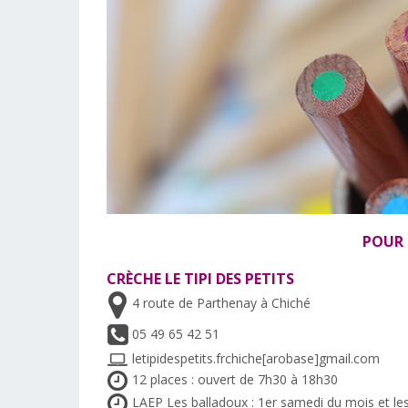
POUR L
CRÈCHE LE TIPI DES PETITS
4 route de Parthenay à Chiché
05 49 65 42 51
letipidespetits.frchiche[arobase]gmail.com
12 places : ouvert de 7h30 à 18h30
LAEP Les balladoux : 1er samedi du mois et le