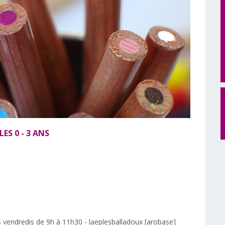
ES 0 - 3 ANS
s vendredis de 9h à 11h30 - laeplesballadoux [arobase]