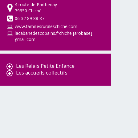
4 route de Parthenay
79350 Chiché
06 32 89 88 87
www.famillesruraleschiche.com
lacabanedescopains.frchiche [arobase]
gmail.com
Les Relais Petite Enfance
Les accueils collectifs