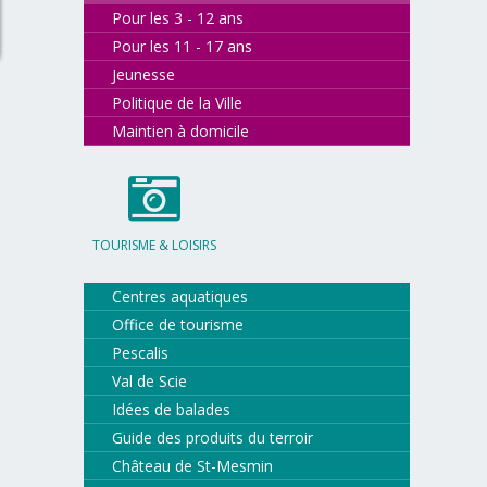
Pour les 3 - 12 ans
Pour les 11 - 17 ans
Jeunesse
Politique de la Ville
Maintien à domicile
TOURISME & LOISIRS
Centres aquatiques
Office de tourisme
Pescalis
Val de Scie
Idées de balades
Guide des produits du terroir
Château de St-Mesmin