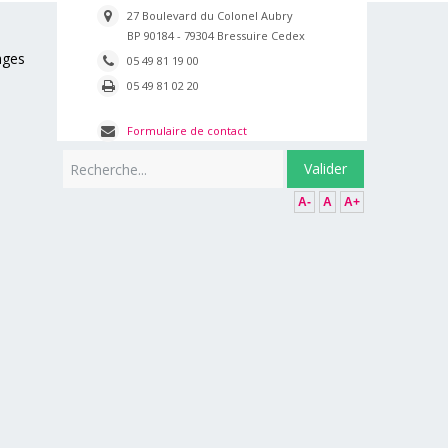
27 Boulevard du Colonel Aubry
BP 90184 - 79304 Bressuire Cedex
ages
05 49 81 19 00
05 49 81 02 20
Formulaire de contact
Rechercher
Valider
A-
A
A+