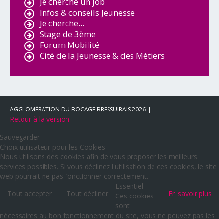
Je cherche un job
Infos & conseils Jeunesse
Je cherche...
Stage de 3ème
Forum Mobilité
Cité de la Jeunesse & des Métiers
AGGLOMÉRATION DU BOCAGE BRESSUIRAIS
2026
Retour à la version
Sauvegarder
Choix utilisateur pour les Cookies
Nous utilisons des cookies afin de vous proposer les meilleurs
services possibles. Si vous déclinez l'utilisation de ces cookies, le site
web pourrait ne pas fonctionner correctement.
Essentiel
Tout accepter
Tout décliner
En savoir plus
Ces cookies
sont
nécessaires au bon fonctionnement du site, vous ne pouvez pas les