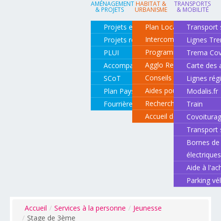
AMÉNAGEMENT
HABITAT &
TRANSPORTS
& PROJETS
URBANISME
& MOBILITÉ
Projets en cours
Plan Local d'Urbanisme
Transport 
Intercommunal
Projets réalisés
Lignes Tr
Programme local de l'ha
PLUI
Trema Cov
Agglo Renov
Accompagnement de projets
Carte des 
Conseils pour rénover o
SCoT
Lignes rég
Aides pour rénover so
Plan Paysage
Modalis.fr
Recherche d'un logemen
Fourrière animale
Train
Accueil des gens du vo
Covoitura
Transport 
Bornes de 
électrique
Aide à l'ac
Parking vé
Accueil
/
Services à la personne
/
Jeunesse
/
Stage de 3ème