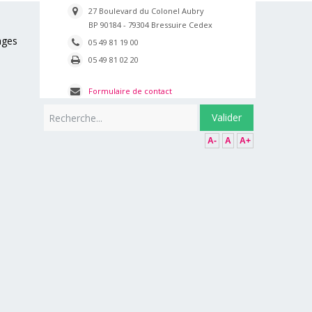
27 Boulevard du Colonel Aubry
BP 90184 - 79304 Bressuire Cedex
ages
05 49 81 19 00
05 49 81 02 20
Formulaire de contact
Rechercher
Valider
A-
A
A+