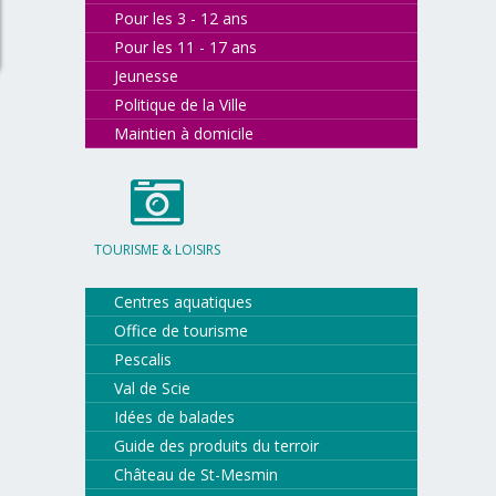
Pour les 3 - 12 ans
Pour les 11 - 17 ans
Jeunesse
Politique de la Ville
Maintien à domicile
TOURISME & LOISIRS
Centres aquatiques
Office de tourisme
Pescalis
Val de Scie
Idées de balades
Guide des produits du terroir
Château de St-Mesmin