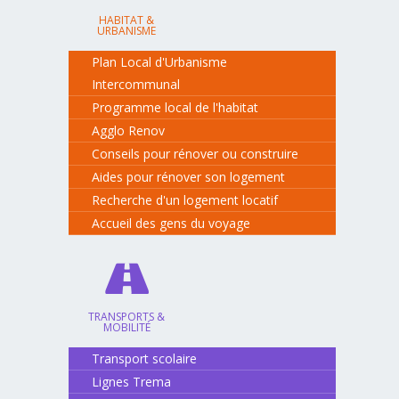
HABITAT &
URBANISME
Plan Local d'Urbanisme
Intercommunal
Programme local de l'habitat
Agglo Renov
Conseils pour rénover ou construire
Aides pour rénover son logement
Recherche d'un logement locatif
Accueil des gens du voyage
TRANSPORTS &
MOBILITÉ
Transport scolaire
Lignes Trema