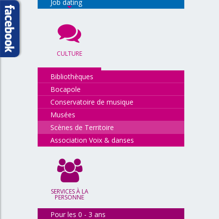
Job dating
CULTURE
Bibliothèques
Bocapole
Conservatoire de musique
Musées
Scènes de Territoire
Association Voix & danses
SERVICES À LA
PERSONNE
Pour les 0 - 3 ans