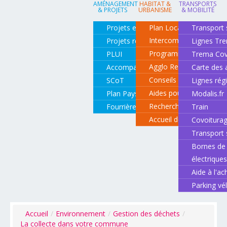
AMÉNAGEMENT
HABITAT &
TRANSPORTS
& PROJETS
URBANISME
& MOBILITÉ
Projets en cours
Plan Local d'Urbanisme
Transport 
Intercommunal
Projets réalisés
Lignes Tr
Programme local de l'ha
PLUI
Trema Cov
Agglo Renov
Accompagnement de projets
Carte des 
Conseils pour rénover o
SCoT
Lignes rég
Aides pour rénover so
Plan Paysage
Modalis.fr
Recherche d'un logemen
Fourrière animale
Train
Accueil des gens du vo
Covoitura
Transport 
Bornes de 
électrique
Aide à l'ac
Parking vé
Accueil
/
Environnement
/
Gestion des déchets
/
La collecte dans votre commune