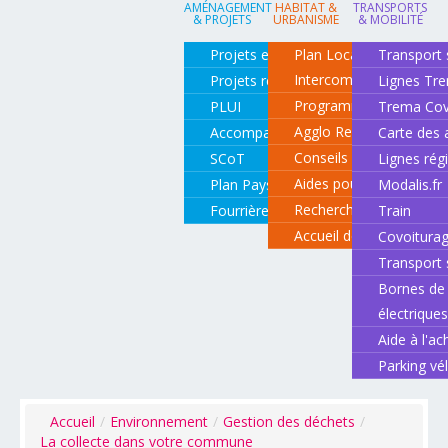
AMÉNAGEMENT
HABITAT &
TRANSPORTS
& PROJETS
URBANISME
& MOBILITÉ
Projets en cours
Plan Local d'Urbanisme
Transport 
Intercommunal
Projets réalisés
Lignes Tr
Programme local de l'ha
PLUI
Trema Cov
Agglo Renov
Accompagnement de projets
Carte des 
Conseils pour rénover o
SCoT
Lignes rég
Aides pour rénover so
Plan Paysage
Modalis.fr
Recherche d'un logemen
Fourrière animale
Train
Accueil des gens du vo
Covoitura
Transport 
Bornes de 
électrique
Aide à l'ac
Parking vé
Accueil
/
Environnement
/
Gestion des déchets
/
La collecte dans votre commune