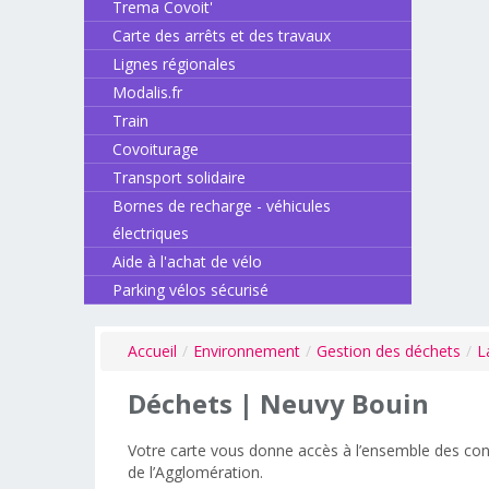
Trema Covoit'
Carte des arrêts et des travaux
Lignes régionales
Modalis.fr
Train
Covoiturage
Transport solidaire
Bornes de recharge - véhicules
électriques
Aide à l'achat de vélo
Parking vélos sécurisé
Accueil
/
Environnement
/
Gestion des déchets
/
L
Déchets
|
Neuvy
Bouin
Votre carte vous donne accès à l’ensemble des con
de
l’Agglomération
.