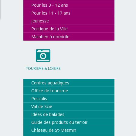
Pour les 3 - 12 ans
Pour les 11 - 17 ans
Jeunesse
Politique de la Ville
Maintien à domicile
TOURISME & LOISIRS
Centres aquatiques
Office de tourisme
Pescalis
Val de Scie
Idées de balades
Guide des produits du terroir
Château de St-Mesmin