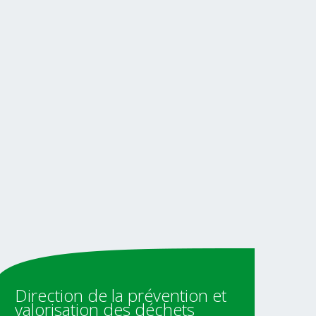
Direction
de
la
prévention
et
valorisation
des
déchets