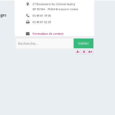
27 Boulevard du Colonel Aubry
BP 90184 - 79304 Bressuire Cedex
ages
05 49 81 19 00
05 49 81 02 20
Formulaire de contact
Rechercher
Valider
A-
A
A+