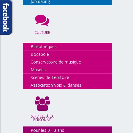
Job dating
CULTURE
Bibliothèques
Bocapole
Conservatoire de musique
Musées
Scènes de Territoire
Association Voix & danses
SERVICES À LA
PERSONNE
Pour les 0 - 3 ans