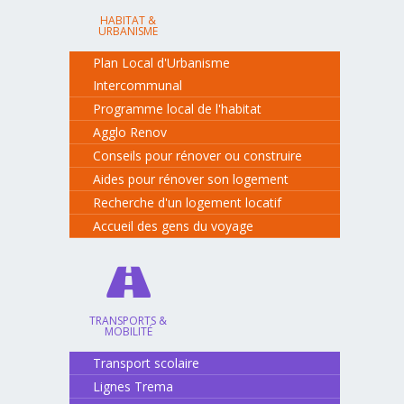
HABITAT &
URBANISME
Plan Local d'Urbanisme
Intercommunal
Programme local de l'habitat
Agglo Renov
Conseils pour rénover ou construire
Aides pour rénover son logement
Recherche d'un logement locatif
Accueil des gens du voyage
TRANSPORTS &
MOBILITÉ
Transport scolaire
Lignes Trema