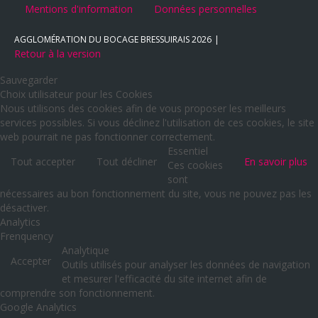
Mentions d'information
Données personnelles
AGGLOMÉRATION DU BOCAGE BRESSUIRAIS
2026
Retour à la version
Sauvegarder
Choix utilisateur pour les Cookies
Nous utilisons des cookies afin de vous proposer les meilleurs
services possibles. Si vous déclinez l'utilisation de ces cookies, le site
web pourrait ne pas fonctionner correctement.
Essentiel
Tout accepter
Tout décliner
En savoir plus
Ces cookies
sont
nécessaires au bon fonctionnement du site, vous ne pouvez pas les
désactiver.
Analytics
Frenquency
Analytique
Accepter
Outils utilisés pour analyser les données de navigation
et mesurer l'efficacité du site internet afin de
comprendre son fonctionnement.
Google Analytics