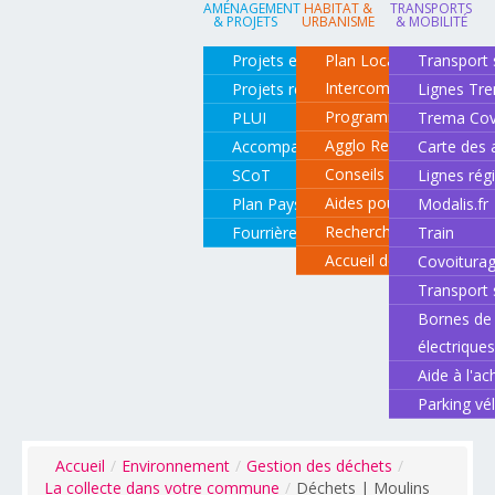
AMÉNAGEMENT
HABITAT &
TRANSPORTS
& PROJETS
URBANISME
& MOBILITÉ
Projets en cours
Plan Local d'Urbanisme
Transport 
Intercommunal
Projets réalisés
Lignes Tr
Programme local de l'ha
PLUI
Trema Cov
Agglo Renov
Accompagnement de projets
Carte des 
Conseils pour rénover o
SCoT
Lignes rég
Aides pour rénover so
Plan Paysage
Modalis.fr
Recherche d'un logemen
Fourrière animale
Train
Accueil des gens du vo
Covoitura
Transport 
Bornes de 
électrique
Aide à l'ac
Parking vé
Accueil
/
Environnement
/
Gestion des déchets
/
La collecte dans votre commune
/
Déchets | Moulins