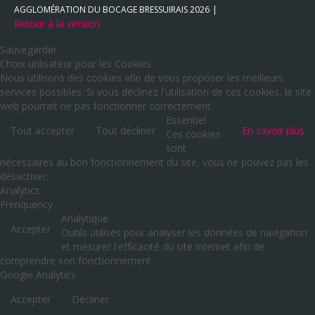
AGGLOMÉRATION DU BOCAGE BRESSUIRAIS
2026
Retour à la version
Sauvegarder
Choix utilisateur pour les Cookies
Nous utilisons des cookies afin de vous proposer les meilleurs
services possibles. Si vous déclinez l'utilisation de ces cookies, le site
web pourrait ne pas fonctionner correctement.
Essentiel
Tout accepter
Tout décliner
En savoir plus
Ces cookies
sont
nécessaires au bon fonctionnement du site, vous ne pouvez pas les
désactiver.
Analytics
Frenquency
Analytique
Accepter
Outils utilisés pour analyser les données de navigation
et mesurer l'efficacité du site internet afin de
comprendre son fonctionnement.
Google Analytics
Accepter
Décliner