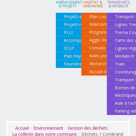
AMÉNAGEMENT
HABITAT &
TRANSPORTS
& PROJETS
URBANISME
& MOBILITÉ
Projets en cours
Plan Local d'Urbanisme
Transport 
Intercommunal
Projets réalisés
Lignes Tr
Programme local de l'ha
PLUI
Trema Cov
Agglo Renov
Accompagnement de projets
Carte des 
Conseils pour rénover o
SCoT
Lignes rég
Aides pour rénover so
Plan Paysage
Modalis.fr
Recherche d'un logemen
Fourrière animale
Train
Accueil des gens du vo
Covoitura
Transport 
Bornes de 
électrique
Aide à l'ac
Parking vé
Accueil
/
Environnement
/
Gestion des déchets
/
La collecte dans votre commune
/
Déchets | Combrand