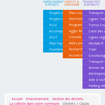
AMÉNAGEMENT
HABITAT &
TRANSPORTS
& PROJETS
URBANISME
& MOBILITÉ
Projets en cours
Plan Local d'Urbanisme
Transport 
Intercommunal
Projets réalisés
Lignes Tr
Programme local de l'ha
PLUI
Trema Cov
Agglo Renov
Accompagnement de projets
Carte des 
Conseils pour rénover o
SCoT
Lignes rég
Aides pour rénover so
Plan Paysage
Modalis.fr
Recherche d'un logemen
Fourrière animale
Train
Accueil des gens du vo
Covoitura
Transport 
Bornes de 
électrique
Aide à l'ac
Parking vé
Accueil
/
Environnement
/
Gestion des déchets
/
La collecte dans votre commune
/
Déchets | Clazay