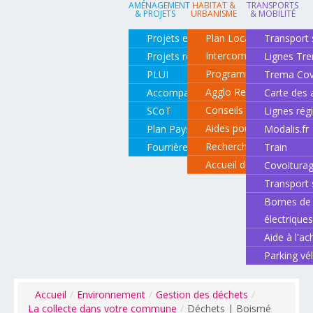
AMÉNAGEMENT
HABITAT &
TRANSPORTS
& PROJETS
URBANISME
& MOBILITÉ
Projets en cours
Plan Local d'Urbanisme
Transport 
Intercommunal
Projets réalisés
Lignes Tr
Programme local de l'ha
PLUI
Trema Cov
Agglo Renov
Accompagnement de projets
Carte des 
Conseils pour rénover o
SCoT
Lignes rég
Aides pour rénover so
Plan Paysage
Modalis.fr
Recherche d'un logemen
Fourrière animale
Train
Accueil des gens du vo
Covoitura
Transport 
Bornes de 
électrique
Aide à l'ac
Parking vé
Accueil
/
Environnement
/
Gestion des déchets
/
La collecte dans votre commune
/
Déchets | Boismé