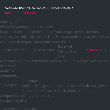
AGGLOMÉRATION DU BOCAGE BRESSUIRAIS
2026
Retour à la version
Sauvegarder
Choix utilisateur pour les Cookies
Nous utilisons des cookies afin de vous proposer les meilleurs
services possibles. Si vous déclinez l'utilisation de ces cookies, le site
web pourrait ne pas fonctionner correctement.
Essentiel
Tout accepter
Tout décliner
En savoir plus
Ces cookies
sont
nécessaires au bon fonctionnement du site, vous ne pouvez pas les
désactiver.
Analytics
Frenquency
Analytique
Accepter
Outils utilisés pour analyser les données de navigation
et mesurer l'efficacité du site internet afin de
comprendre son fonctionnement.
Google Analytics
Accepter
Décliner