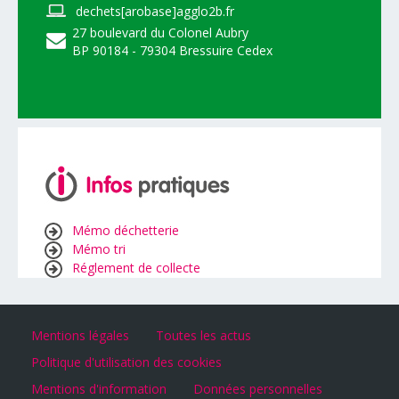
dechets[arobase]agglo2b.fr
27 boulevard du Colonel Aubry
BP 90184 - 79304 Bressuire Cedex
Mémo déchetterie
Mémo tri
Réglement de collecte
Mentions légales
Toutes les actus
Politique d'utilisation des cookies
Mentions d'information
Données personnelles