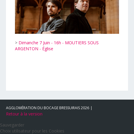
>
Dimanche 7 Juin - 16h - MOUTIERS SOUS
ARGENTON - Église
AGGLOMÉRATION DU BOCAGE BRESSUIRAIS
2026
Retour à la version
Sauvegarder
Choix utilisateur pour les Cookies