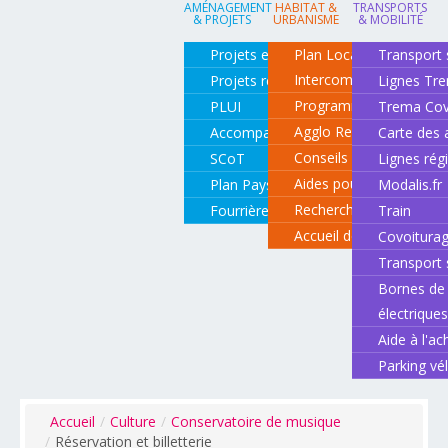
AMÉNAGEMENT
HABITAT &
TRANSPORTS
& PROJETS
URBANISME
& MOBILITÉ
Projets en cours
Plan Local d'Urbanisme
Transport 
Intercommunal
Projets réalisés
Lignes Tr
Programme local de l'ha
PLUI
Trema Cov
Agglo Renov
Accompagnement de projets
Carte des 
Conseils pour rénover o
SCoT
Lignes rég
Aides pour rénover so
Plan Paysage
Modalis.fr
Recherche d'un logemen
Fourrière animale
Train
Accueil des gens du vo
Covoitura
Transport 
Bornes de 
électrique
Aide à l'ac
Parking vé
Accueil
/
Culture
/
Conservatoire de musique
/
Réservation et billetterie