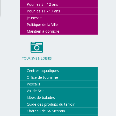
Pour les 3 - 12 ans
Pour les 11 - 17 ans
Jeunesse
Politique de la Ville
Maintien à domicile
TOURISME & LOISIRS
Centres aquatiques
Office de tourisme
Pescalis
Val de Scie
Idées de balades
Guide des produits du terroir
Château de St-Mesmin