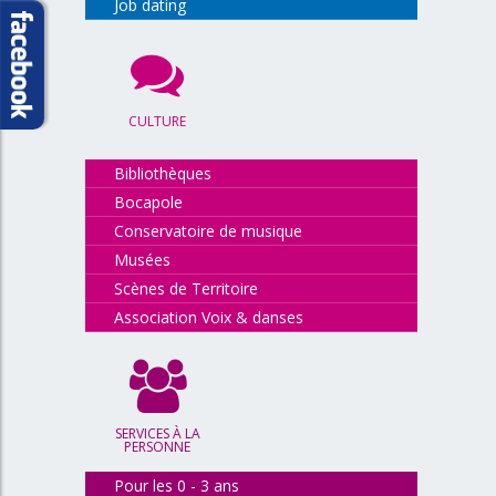
Job dating
CULTURE
Bibliothèques
Bocapole
Conservatoire de musique
Musées
Scènes de Territoire
Association Voix & danses
SERVICES À LA
PERSONNE
Pour les 0 - 3 ans