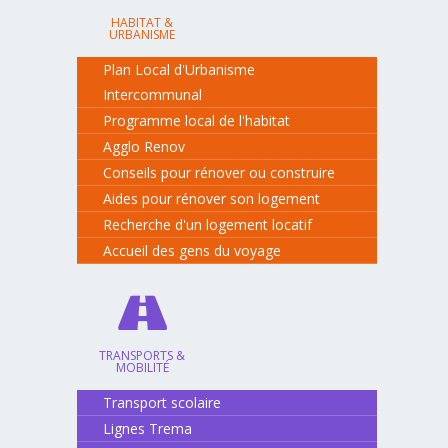
HABITAT &
URBANISME
Plan Local d'Urbanisme
Intercommunal
Programme local de l'habitat
Agglo Renov
Conseils pour rénover ou construire
Aides pour rénover son logement
Recherche d'un logement locatif
Accueil des gens du voyage
TRANSPORTS &
MOBILITÉ
Transport scolaire
Lignes Trema