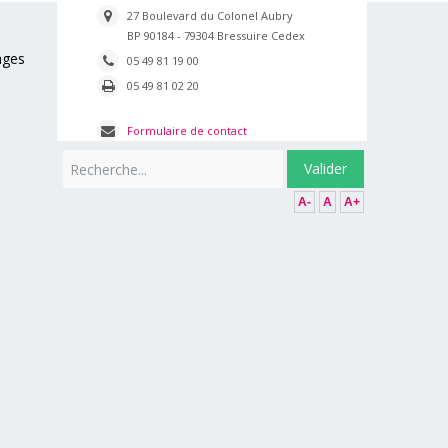
27 Boulevard du Colonel Aubry
BP 90184 - 79304 Bressuire Cedex
ages
05 49 81 19 00
05 49 81 02 20
Formulaire de contact
Rechercher
Valider
A-
A
A+