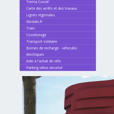
Trema Covoit'
Carte des arrêts et des travaux
Lignes régionales
Modalis.fr
Train
Covoiturage
Transport solidaire
Bornes de recharge - véhicules
électriques
Aide à l'achat de vélo
Parking vélos sécurisé