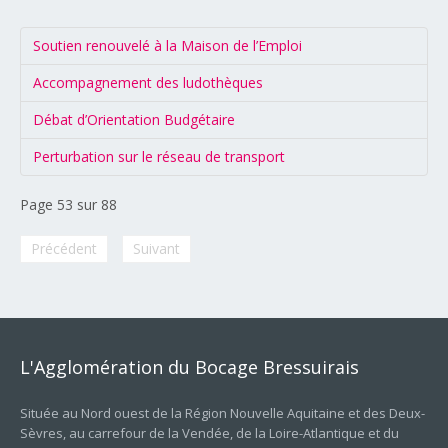
Soutien renouvelé à la Maison de l’Emploi
Accompagnement des ludothèques
Débat d’Orientation Budgétaire
Perturbation sur le réseau de transport
Page 53 sur 88
Précédent
Suivant
L'Agglomération
du
Bocage
Bressuirais
Située au Nord ouest de la Région Nouvelle Aquitaine et des Deux-
Sèvres, au carrefour de la Vendée, de la Loire-Atlantique et du