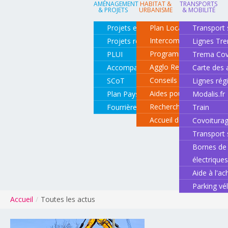
AMÉNAGEMENT
HABITAT &
TRANSPORTS
& PROJETS
URBANISME
& MOBILITÉ
Projets en cours
Plan Local d'Urbanisme
Transport 
Intercommunal
Projets réalisés
Lignes Tr
Programme local de l'ha
PLUI
Trema Cov
Agglo Renov
Accompagnement de projets
Carte des 
Conseils pour rénover o
SCoT
Lignes rég
Aides pour rénover so
Plan Paysage
Modalis.fr
Recherche d'un logemen
Fourrière animale
Train
Accueil des gens du vo
Covoitura
Transport 
Bornes de 
électrique
Aide à l'ac
Parking vé
Accueil
/
Toutes les actus