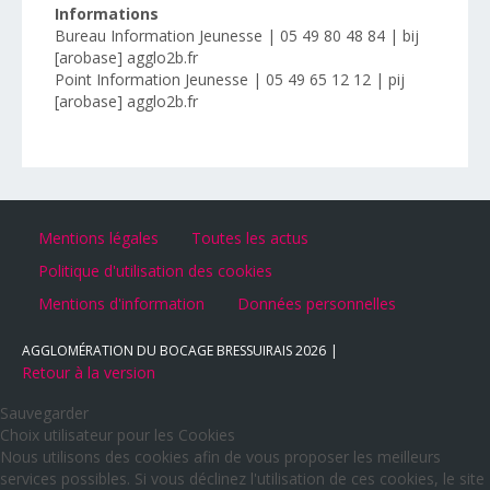
Informations
Bureau Information Jeunesse | 05 49 80 48 84 | bij
[arobase] agglo2b.fr
Point Information Jeunesse | 05 49 65 12 12 | pij
[arobase] agglo2b.fr
Mentions légales
Toutes les actus
Politique d'utilisation des cookies
Mentions d'information
Données personnelles
AGGLOMÉRATION DU BOCAGE BRESSUIRAIS
2026
Retour à la version
Sauvegarder
Choix utilisateur pour les Cookies
Nous utilisons des cookies afin de vous proposer les meilleurs
services possibles. Si vous déclinez l'utilisation de ces cookies, le site