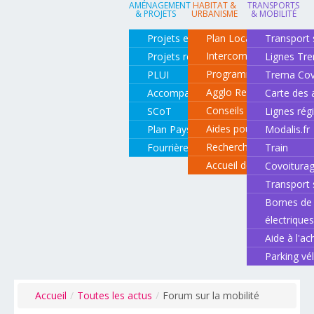
AMÉNAGEMENT
HABITAT &
TRANSPORTS
& PROJETS
URBANISME
& MOBILITÉ
Projets en cours
Plan Local d'Urbanisme
Transport 
Intercommunal
Projets réalisés
Lignes Tr
Programme local de l'ha
PLUI
Trema Cov
Agglo Renov
Accompagnement de projets
Carte des 
Conseils pour rénover o
SCoT
Lignes rég
Aides pour rénover so
Plan Paysage
Modalis.fr
Recherche d'un logemen
Fourrière animale
Train
Accueil des gens du vo
Covoitura
Transport 
Bornes de 
électrique
Aide à l'ac
Parking vé
Accueil
/
Toutes les actus
/
Forum sur la mobilité