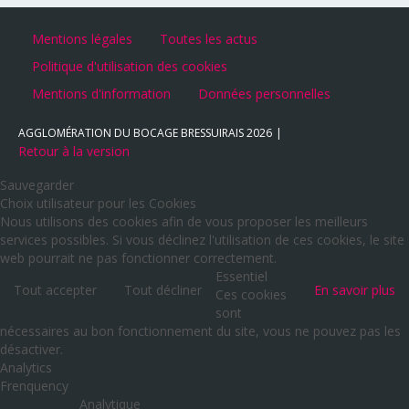
Mentions légales
Toutes les actus
Politique d'utilisation des cookies
Mentions d'information
Données personnelles
AGGLOMÉRATION DU BOCAGE BRESSUIRAIS
2026
Retour à la version
Sauvegarder
Choix utilisateur pour les Cookies
Nous utilisons des cookies afin de vous proposer les meilleurs
services possibles. Si vous déclinez l'utilisation de ces cookies, le site
web pourrait ne pas fonctionner correctement.
Essentiel
Tout accepter
Tout décliner
En savoir plus
Ces cookies
sont
nécessaires au bon fonctionnement du site, vous ne pouvez pas les
désactiver.
Analytics
Frenquency
Analytique