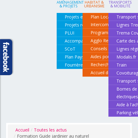
AMÉNAGEMENT
HABITAT &
TRANSPORTS
& PROJETS
URBANISME
& MOBILITÉ
Projets en cours
Plan Local d'Urbanisme
Transport 
Intercommunal
Projets réalisés
Lignes Tr
Programme local de l'ha
PLUI
Trema Cov
Agglo Renov
Accompagnement de projets
Carte des 
Conseils pour rénover o
SCoT
Lignes rég
Aides pour rénover so
Plan Paysage
Modalis.fr
Recherche d'un logemen
Fourrière animale
Train
Accueil des gens du vo
Covoitura
Transport 
Bornes de 
électrique
Aide à l'ac
Parking vé
Accueil
/
Toutes les actus
/
Formation Guide jardinier au naturel