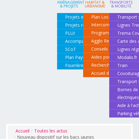
AMÉNAGEMENT
HABITAT &
TRANSPORTS
& PROJETS
URBANISME
& MOBILITÉ
Projets en cours
Plan Local d'Urbanisme
Transport 
Intercommunal
Projets réalisés
Lignes Tr
Programme local de l'ha
PLUI
Trema Cov
Agglo Renov
Accompagnement de projets
Carte des 
Conseils pour rénover o
SCoT
Lignes rég
Aides pour rénover so
Plan Paysage
Modalis.fr
Recherche d'un logemen
Fourrière animale
Train
Accueil des gens du vo
Covoitura
Transport 
Bornes de 
électrique
Aide à l'ac
Parking vé
Accueil
/
Toutes les actus
/
Nouveau dispositif sur les bacs jaunes