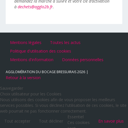
demandez la marche à suivre et votre clé d’activation
à
dechets@agglo2b.fr
.
Mentions légales
Toutes les actus
Politique d'utilisation des cookies
Mentions d'information
Données personnelles
AGGLOMÉRATION DU BOCAGE BRESSUIRAIS
2026
Retour à la version
Sauvegarder
Choix utilisateur pour les Cookies
Nous utilisons des cookies afin de vous proposer les meilleurs
services possibles. Si vous déclinez l'utilisation de ces cookies, le site
web pourrait ne pas fonctionner correctement.
Essentiel
Tout accepter
Tout décliner
En savoir plus
Ces cookies