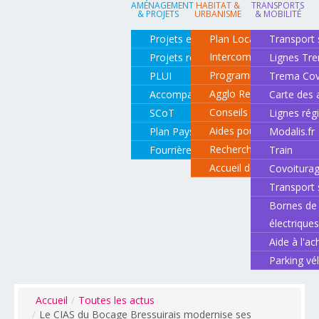
AMÉNAGEMENT
HABITAT &
TRANSPORTS
& PROJETS
URBANISME
& MOBILITÉ
Projets en cours
Plan Local d'Urbanisme
Transport 
Intercommunal
Projets réalisés
Lignes Tr
Programme local de l'ha
PLUI
Trema Cov
Agglo Renov
Accompagnement de projets
Carte des 
Conseils pour rénover o
SCoT
Lignes rég
Aides pour rénover so
Plan Paysage
Modalis.fr
Recherche d'un logemen
Fourrière animale
Train
Accueil des gens du vo
Covoitura
Transport 
Bornes de 
électrique
Aide à l'ac
Parking vé
Accueil
/
Toutes les actus
/
Le CIAS du Bocage Bressuirais modernise ses