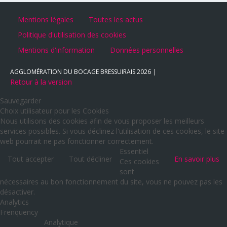
Mentions légales
Toutes les actus
Politique d'utilisation des cookies
Mentions d'information
Données personnelles
AGGLOMÉRATION DU BOCAGE BRESSUIRAIS
2026
Retour à la version
Sauvegarder
Choix utilisateur pour les Cookies
Nous utilisons des cookies afin de vous proposer les meilleurs
services possibles. Si vous déclinez l'utilisation de ces cookies, le site
web pourrait ne pas fonctionner correctement.
Essentiel
Tout accepter
Tout décliner
En savoir plus
Ces cookies
sont
nécessaires au bon fonctionnement du site, vous ne pouvez pas les
désactiver.
Analytics
Frenquency
Analytique