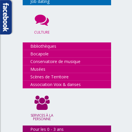
Job dating
CULTURE
Bibliothèques
Bocapole
Conservatoire de musique
Musées
Scènes de Territoire
Association Voix & danses
SERVICES À LA
PERSONNE
Pour les 0 - 3 ans