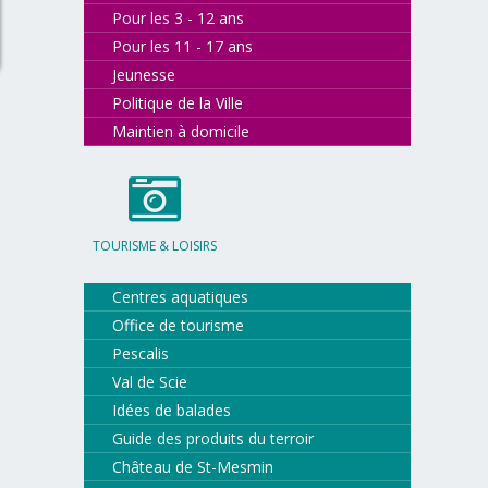
Pour les 3 - 12 ans
Pour les 11 - 17 ans
Jeunesse
Politique de la Ville
Maintien à domicile
TOURISME & LOISIRS
Centres aquatiques
Office de tourisme
Pescalis
Val de Scie
Idées de balades
Guide des produits du terroir
Château de St-Mesmin