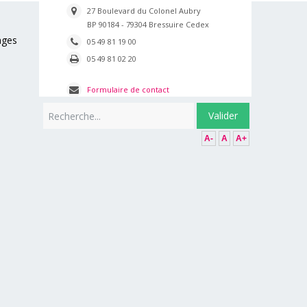
27 Boulevard du Colonel Aubry
BP 90184 - 79304 Bressuire Cedex
ages
05 49 81 19 00
05 49 81 02 20
Formulaire de contact
Rechercher
Valider
A-
A
A+