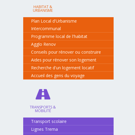
HABITAT &
URBANISME
Plan Local d'Urbanisme
Intercommunal
Programme local de l'habitat
Agglo Renov
Conseils pour rénover ou construire
Aides pour rénover son logement
Recherche d'un logement locatif
Accueil des gens du voyage
TRANSPORTS &
MOBILITÉ
Transport scolaire
Lignes Trema