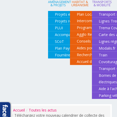
AMÉNAGEMENT
HABITAT &
TRANSPORTS
& PROJETS
URBANISME
& MOBILITÉ
Projets en cours
Plan Local d'Urbanisme
Transport 
Intercommunal
Projets réalisés
Lignes Tr
Programme local de l'ha
PLUI
Trema Cov
Agglo Renov
Accompagnement de projets
Carte des 
Conseils pour rénover o
SCoT
Lignes rég
Aides pour rénover so
Plan Paysage
Modalis.fr
Recherche d'un logemen
Fourrière animale
Train
Accueil des gens du vo
Covoitura
Transport 
Bornes de 
électrique
Aide à l'ac
Parking vé
Accueil
/
Toutes les actus
/
Téléchargez votre nouveau calendrier de collecte des