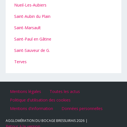
Nueil-Les-Aubiers
Saint-Aubin du Plain
Saint-Marsault
Saint-Paul en Gâtine
Saint-Sauveur de G.
Terves
Mentions légales
Toutes les actus
Politique d'utilisation des cookies
Mentions d'information
Données personnelles
AGGLOMÉRATION DU BOCAGE BRESSUIRAIS
2026
Retour à la version