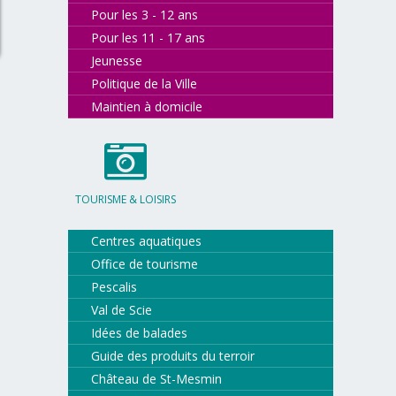
Pour les 3 - 12 ans
Pour les 11 - 17 ans
Jeunesse
Politique de la Ville
Maintien à domicile
TOURISME & LOISIRS
Centres aquatiques
Office de tourisme
Pescalis
Val de Scie
Idées de balades
Guide des produits du terroir
Château de St-Mesmin