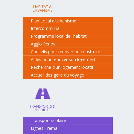
HABITAT &
URBANISME
Plan Local d'Urbanisme
Intercommunal
Programme local de l'habitat
Agglo Renov
Conseils pour rénover ou construire
Aides pour rénover son logement
Recherche d'un logement locatif
Accueil des gens du voyage
TRANSPORTS &
MOBILITÉ
Transport scolaire
Lignes Trema