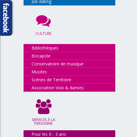
Job dating
CULTURE
Bibliothèques
Bocapole
Conservatoire de musique
Musées
Scènes de Territoire
Association Voix & danses
SERVICES À LA
PERSONNE
Pour les 0 - 3 ans