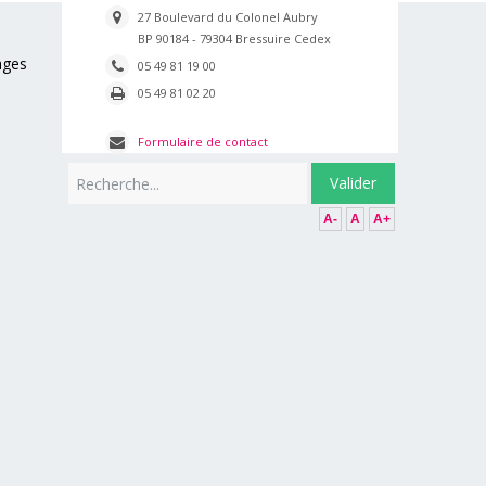
27 Boulevard du Colonel Aubry
BP 90184 - 79304 Bressuire Cedex
ages
05 49 81 19 00
05 49 81 02 20
Formulaire de contact
Rechercher
Valider
A-
A
A+