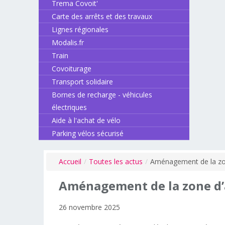
Trema Covoit'
Carte des arrêts et des travaux
Lignes régionales
Modalis.fr
Train
Covoiturage
Transport solidaire
Bornes de recharge - véhicules
électriques
Aide à l'achat de vélo
Parking vélos sécurisé
Accueil
/
Toutes les actus
/
Aménagement de la zone
Aménagement
de
la
zone
d
26 novembre 2025