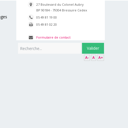
27 Boulevard du Colonel Aubry
BP 90184 - 79304 Bressuire Cedex
ages
05 49 81 19 00
05 49 81 02 20
Formulaire de contact
Rechercher
Valider
A-
A
A+