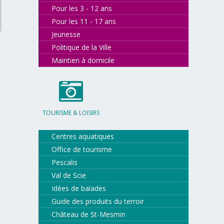
Pour les 3 - 12 ans
Pour les 11 - 17 ans
Jeunesse
Politique de la Ville
Maintien à domicile
TOURISME & LOISIRS
Centres aquatiques
Office de tourisme
Pescalis
Val de Scie
Idées de balades
Guide des produits du terroir
Château de St-Mesmin