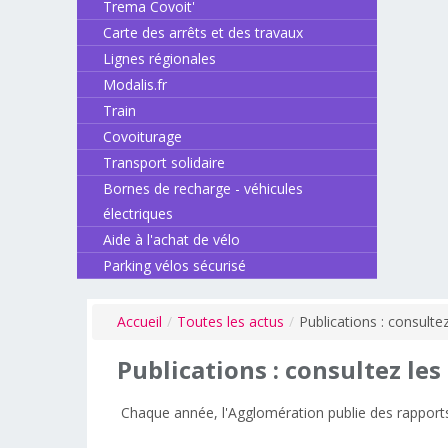
Trema Covoit'
Carte des arrêts et des travaux
Lignes régionales
Modalis.fr
Train
Covoiturage
Transport solidaire
Bornes de recharge - véhicules
électriques
Aide à l'achat de vélo
Parking vélos sécurisé
Accueil
/
Toutes les actus
/
Publications : consulte
Publications
:
consultez
les
Chaque année, l'Agglomération publie des rapport