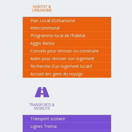
HABITAT &
URBANISME
Plan Local d'Urbanisme
Intercommunal
Programme local de l'habitat
Agglo Renov
Conseils pour rénover ou construire
Aides pour rénover son logement
Recherche d'un logement locatif
Accueil des gens du voyage
TRANSPORTS &
MOBILITÉ
Transport scolaire
Lignes Trema