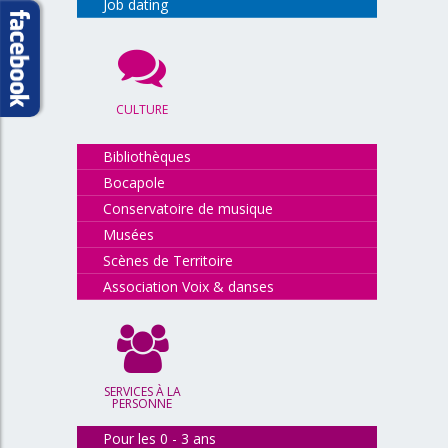
Job dating
CULTURE
Bibliothèques
Bocapole
Conservatoire de musique
Musées
Scènes de Territoire
Association Voix & danses
SERVICES À LA
PERSONNE
Pour les 0 - 3 ans