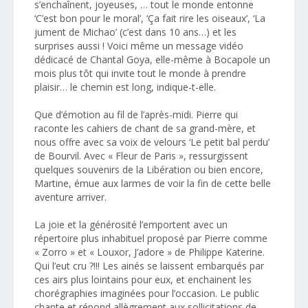
s’enchaînent, joyeuses, … tout le monde entonne
‘C’est bon pour le moral’, ‘Ça fait rire les oiseaux’, ‘La
jument de Michao’ (c’est dans 10 ans…) et les
surprises aussi ! Voici même un message vidéo
dédicacé de Chantal Goya, elle-même à Bocapole un
mois plus tôt qui invite tout le monde à prendre
plaisir… le chemin est long, indique-t-elle.
Que d’émotion au fil de l’après-midi. Pierre qui
raconte les cahiers de chant de sa grand-mère, et
nous offre avec sa voix de velours ‘Le petit bal perdu’
de Bourvil. Avec « Fleur de Paris », ressurgissent
quelques souvenirs de la Libération ou bien encore,
Martine, émue aux larmes de voir la fin de cette belle
aventure arriver.
La joie et la générosité l’emportent avec un
répertoire plus inhabituel proposé par Pierre comme
« Zorro » et « Louxor, J’adore » de Philippe Katerine.
Qui l’eut cru ?!!! Les ainés se laissent embarqués par
ces airs plus lointains pour eux, et enchainent les
chorégraphies imaginées pour l’occasion. Le public
chante et répond allègrement aux sollicitations de