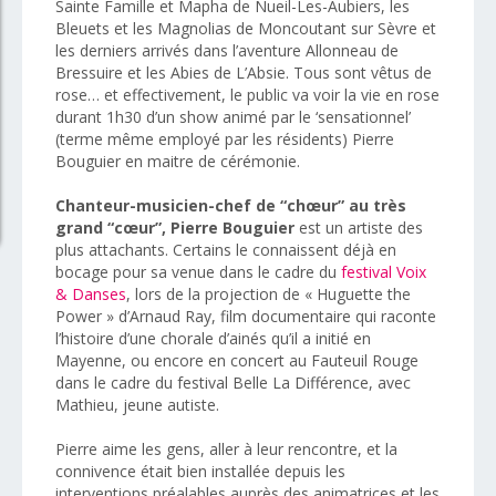
Sainte Famille et Mapha de Nueil-Les-Aubiers, les
Bleuets et les Magnolias de Moncoutant sur Sèvre et
les derniers arrivés dans l’aventure Allonneau de
Bressuire et les Abies de L’Absie. Tous sont vêtus de
rose… et effectivement, le public va voir la vie en rose
durant 1h30 d’un show animé par le ‘sensationnel’
(terme même employé par les résidents) Pierre
Bouguier en maitre de cérémonie.
Chanteur-musicien-chef de “chœur” au très
grand “cœur”, Pierre Bouguier
est un artiste des
plus attachants. Certains le connaissent déjà en
bocage pour sa venue dans le cadre du
festival Voix
& Danses
, lors de la projection de « Huguette the
Power » d’Arnaud Ray, film documentaire qui raconte
l’histoire d’une chorale d’ainés qu’il a initié en
Mayenne, ou encore en concert au Fauteuil Rouge
dans le cadre du festival Belle La Différence, avec
Mathieu, jeune autiste.
Pierre aime les gens, aller à leur rencontre, et la
connivence était bien installée depuis les
interventions préalables auprès des animatrices et les