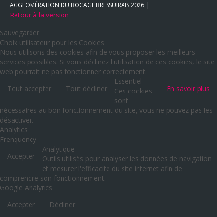
AGGLOMÉRATION DU BOCAGE BRESSUIRAIS
2026
Retour à la version
Sauvegarder
Choix utilisateur pour les Cookies
Nous utilisons des cookies afin de vous proposer les meilleurs
services possibles. Si vous déclinez l'utilisation de ces cookies, le site
web pourrait ne pas fonctionner correctement.
Essentiel
Tout accepter
Tout décliner
En savoir plus
Ces cookies
sont
nécessaires au bon fonctionnement du site, vous ne pouvez pas les
désactiver.
Analytics
Frenquency
Analytique
Accepter
Outils utilisés pour analyser les données de navigation
et mesurer l'efficacité du site internet afin de
comprendre son fonctionnement.
Google Analytics
Accepter
Décliner