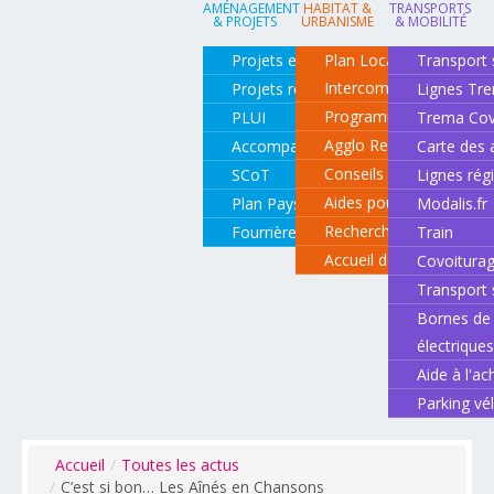
AMÉNAGEMENT
HABITAT &
TRANSPORTS
& PROJETS
URBANISME
& MOBILITÉ
Projets en cours
Plan Local d'Urbanisme
Transport 
Intercommunal
Projets réalisés
Lignes Tr
Programme local de l'ha
PLUI
Trema Cov
Agglo Renov
Accompagnement de projets
Carte des 
Conseils pour rénover o
SCoT
Lignes rég
Aides pour rénover so
Plan Paysage
Modalis.fr
Recherche d'un logemen
Fourrière animale
Train
Accueil des gens du vo
Covoitura
Transport 
Bornes de 
électrique
Aide à l'ac
Parking vé
Accueil
/
Toutes les actus
/
C’est si bon… Les Aînés en Chansons