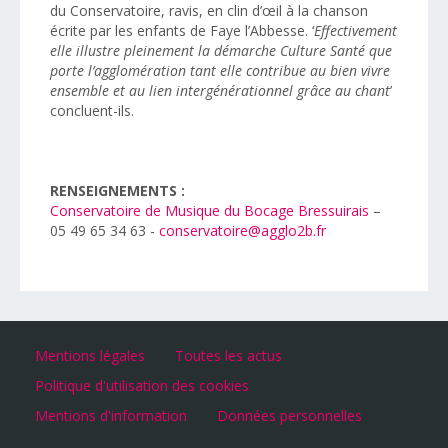
du Conservatoire, ravis, en clin d’œil à la chanson
écrite par les enfants de Faye l’Abbesse. ‘
Effectivement
elle illustre pleinement la démarche Culture Santé que
porte l’agglomération tant elle contribue au bien vivre
ensemble et au lien intergénérationnel grâce au chant
’
concluent-ils.
RENSEIGNEMENTS :
Conservatoire de Musique du Bocage Bressuirais
–
05 49 65 34 63 -
conservatoire@agglo2b.fr
Mentions légales
Toutes les actus
Politique d'utilisation des cookies
Mentions d'information
Données personnelles