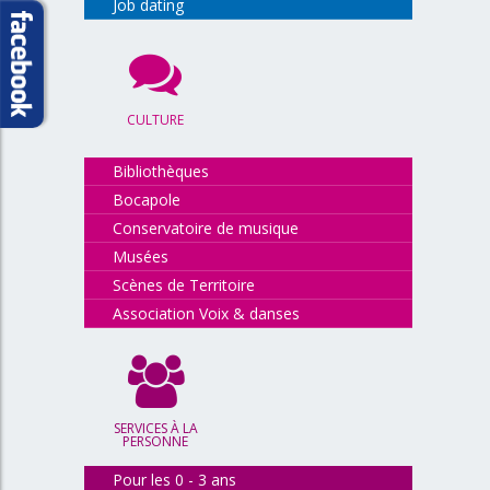
Job dating
CULTURE
Bibliothèques
Bocapole
Conservatoire de musique
Musées
Scènes de Territoire
Association Voix & danses
SERVICES À LA
PERSONNE
Pour les 0 - 3 ans