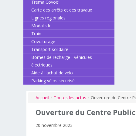
Trema Covoit'
Carte des arrêts et des travaux
Lignes régionales
Modalis.fr
Train
Covoiturage
Transport solidaire
Bornes de recharge - véhicules
électriques
Aide à l'achat de vélo
Parking vélos sécurisé
Accueil
/
Toutes les actus
/
Ouverture du Centre Pu
Ouverture
du
Centre
Public
20 novembre 2023