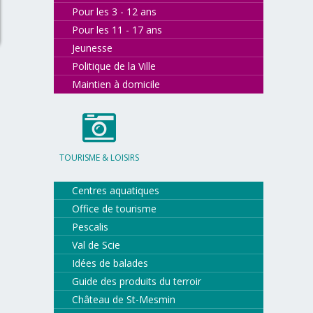
Pour les 3 - 12 ans
Pour les 11 - 17 ans
Jeunesse
Politique de la Ville
Maintien à domicile
TOURISME & LOISIRS
Centres aquatiques
Office de tourisme
Pescalis
Val de Scie
Idées de balades
Guide des produits du terroir
Château de St-Mesmin