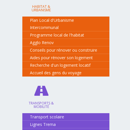
HABITAT &
URBANISME
Plan Local d'Urbanisme
Intercommunal
Programme local de l'habitat
Agglo Renov
Conseils pour rénover ou construire
Aides pour rénover son logement
Recherche d'un logement locatif
Accueil des gens du voyage
TRANSPORTS &
MOBILITÉ
Transport scolaire
Lignes Trema