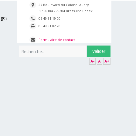
27 Boulevard du Colonel Aubry
BP 90184 - 79304 Bressuire Cedex
ages
05 49 81 19 00
05 49 81 02 20
Formulaire de contact
Rechercher
Valider
A-
A
A+