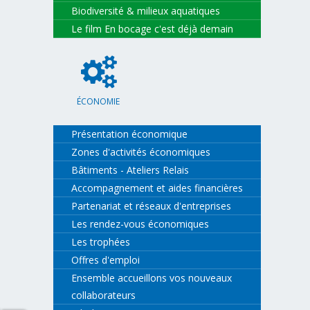
Biodiversité & milieux aquatiques
Le film En bocage c'est déjà demain
ÉCONOMIE
Présentation économique
Zones d'activités économiques
Bâtiments - Ateliers Relais
Accompagnement et aides financières
Partenariat et réseaux d'entreprises
Les rendez-vous économiques
Les trophées
Offres d'emploi
Ensemble accueillons vos nouveaux
collaborateurs