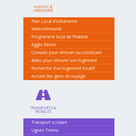
HABITAT &
URBANISME
Plan Local d'Urbanisme
Intercommunal
Programme local de l'habitat
Agglo Renov
Conseils pour rénover ou construire
Aides pour rénover son logement
Recherche d'un logement locatif
Accueil des gens du voyage
TRANSPORTS &
MOBILITÉ
Transport scolaire
Lignes Trema