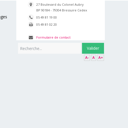
27 Boulevard du Colonel Aubry
BP 90184 - 79304 Bressuire Cedex
ages
05 49 81 19 00
05 49 81 02 20
Formulaire de contact
Rechercher
Valider
A-
A
A+