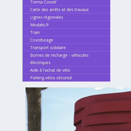
Trema Covoit'
Carte des arrêts et des travaux
Lignes régionales
Modalis.fr
Train
Covoiturage
Transport solidaire
Bornes de recharge - véhicules
électriques
Aide à l'achat de vélo
Parking vélos sécurisé