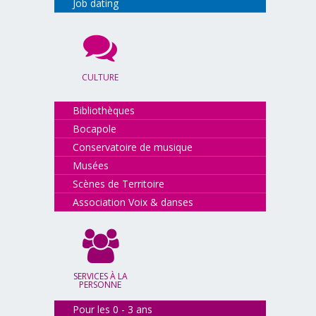
Job dating
CULTURE
Bibliothèques
Bocapole
Conservatoire de musique
Musées
Scènes de Territoire
Association Voix & danses
SERVICES À LA
PERSONNE
Pour les 0 - 3 ans