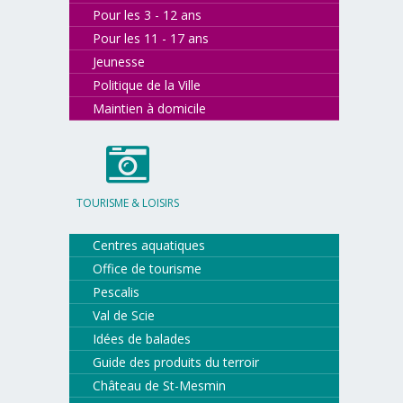
Pour les 3 - 12 ans
Pour les 11 - 17 ans
Jeunesse
Politique de la Ville
Maintien à domicile
TOURISME & LOISIRS
Centres aquatiques
Office de tourisme
Pescalis
Val de Scie
Idées de balades
Guide des produits du terroir
Château de St-Mesmin