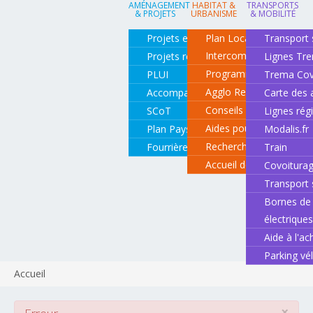
AMÉNAGEMENT
HABITAT &
TRANSPORTS
& PROJETS
URBANISME
& MOBILITÉ
Projets en cours
Plan Local d'Urbanisme
Transport 
Intercommunal
Projets réalisés
Lignes Tr
Programme local de l'ha
PLUI
Trema Cov
Agglo Renov
Accompagnement de projets
Carte des 
Conseils pour rénover o
SCoT
Lignes rég
Aides pour rénover so
Plan Paysage
Modalis.fr
Recherche d'un logemen
Fourrière animale
Train
Accueil des gens du vo
Covoitura
Transport 
Bornes de 
électrique
Aide à l'ac
Parking vé
Accueil
×