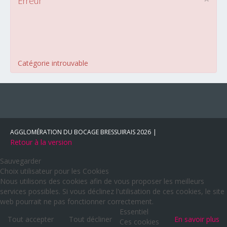
Erreur
Catégorie introuvable
AGGLOMÉRATION DU BOCAGE BRESSUIRAIS
2026
Retour à la version
Sauvegarder
Choix utilisateur pour les Cookies
Nous utilisons des cookies afin de vous proposer les meilleurs
services possibles. Si vous déclinez l'utilisation de ces cookies, le site
web pourrait ne pas fonctionner correctement.
Essentiel
Tout accepter
Tout décliner
En savoir plus
Ces cookies